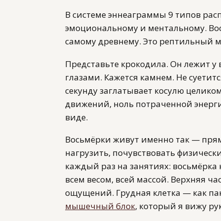
В системе эннеаграммы 9 типов рас
эмоциональному и ментальному. Во
самому древнему. Это рептильный мо
Представьте крокодила. Он лежит 
глазами. Кажется камнем. Не суетитс
секунду заглатывает косулю целико
движений, ноль потраченной энерги
виде.
Восьмёрки живут именно так — прямо
нагрузить, почувствовать физическ
каждый раз на занятиях: восьмёрка
всем весом, всей массой. Верхняя ча
ощущений. Грудная клетка — как пан
мышечный блок
, который я вижу ру