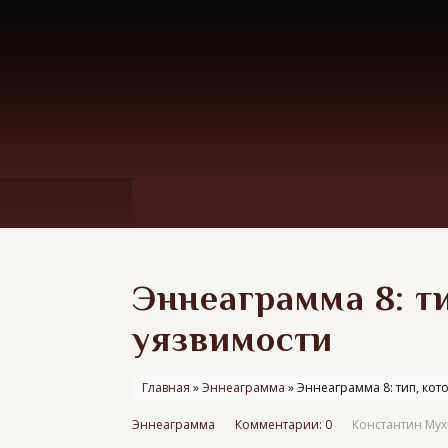
Эннеаграмма 8: т
уязвимости
Главная
»
Эннеаграмма
»
Эннеаграмма 8: тип, кот
Эннеаграмма
Комментарии: 0
Константин Му