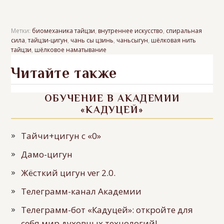
Метки:
биомеханика тайцзи
,
внутреннее искусство
,
спиральная
сила
,
тайцзи-цигун
,
чань сы цзинь
,
чаньсыгун
,
шёлковая нить
тайцзи
,
шёлковое наматывание
Читайте также
ОБУЧЕНИЕ В АКАДЕМИИ
«КАДУЦЕЙ»
Тайчи+цигун с «0»
Дамо-цигун
Жёсткий цигун ver 2.0.
Телеграмм-канал Академии
Телеграмм-бот «Кадуцей»: откройте для
себя мир духовных технологий!