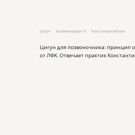
Цигун
Комментарии: 0
Константин Мухин
Цигун для позвоночника: принцип о
от ЛФК. Отвечает практик Константи