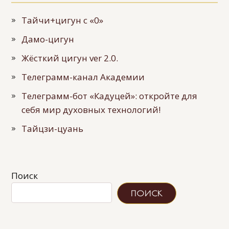
Тайчи+цигун с «0»
Дамо-цигун
Жёсткий цигун ver 2.0.
Телеграмм-канал Академии
Телеграмм-бот «Кадуцей»: откройте для
себя мир духовных технологий!
Тайцзи-цуань
Поиск
ПОИСК