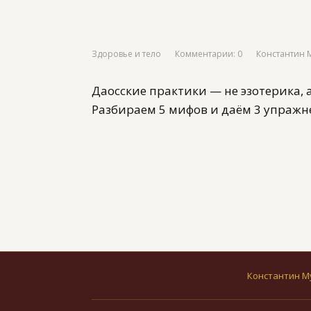
Здоровье и тело
Комментарии: 0
Константин 
Даосские практики — не эзотерика, 
Разбираем 5 мифов и даём 3 упражне
Константин М