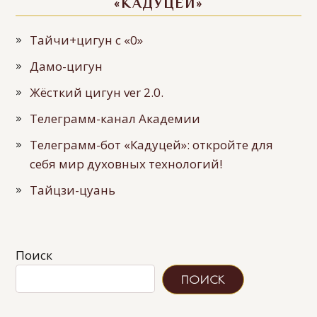
«КАДУЦЕЙ»
Тайчи+цигун с «0»
Дамо-цигун
Жёсткий цигун ver 2.0.
Телеграмм-канал Академии
Телеграмм-бот «Кадуцей»: откройте для
себя мир духовных технологий!
Тайцзи-цуань
Поиск
ПОИСК