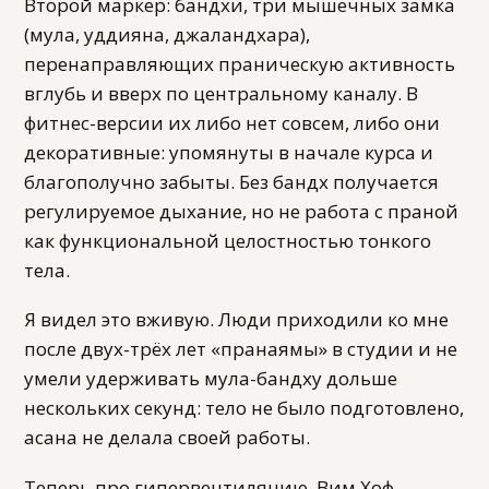
Второй маркер: бандхи, три мышечных замка
(мула, уддияна, джаландхара),
перенаправляющих праническую активность
вглубь и вверх по центральному каналу. В
фитнес-версии их либо нет совсем, либо они
декоративные: упомянуты в начале курса и
благополучно забыты. Без бандх получается
регулируемое дыхание, но не работа с праной
как функциональной целостностью тонкого
тела.
Я видел это вживую. Люди приходили ко мне
после двух-трёх лет «пранаямы» в студии и не
умели удерживать мула-бандху дольше
нескольких секунд: тело не было подготовлено,
асана не делала своей работы.
Теперь про гипервентиляцию. Вим Хоф,